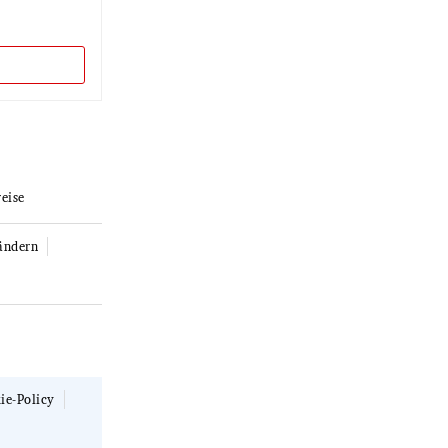
eise
ändern
ie-Policy