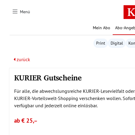
Zum Hauptinhalt springen
Menü
Mein Abo
Abo-Angeb
Print
Digital
Ko
zurück
KURIER Gutscheine
Für alle, die abwechslungsreiche KURIER-Lesevielfalt oder
KURIER-Vorteilswelt-Shopping verschenken wollen. Sofor
verfügbar und jederzeit online einlösbar.
ab € 25,–