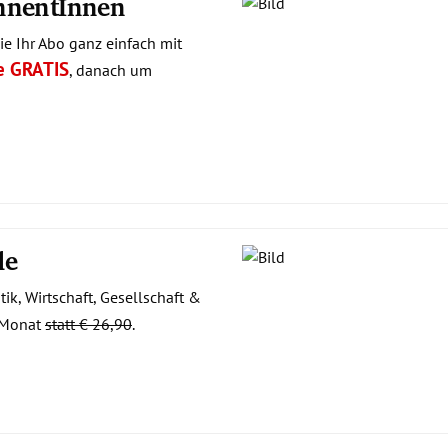
onnentInnen
e Ihr Abo ganz einfach mit
e GRATIS
, danach um
de
ik, Wirtschaft, Gesellschaft &
Monat
statt € 26,90
.